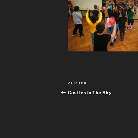
Beitrags-
Vorheriger
ZURÜCK
Navigation
Beitrag
Castles in The Sky