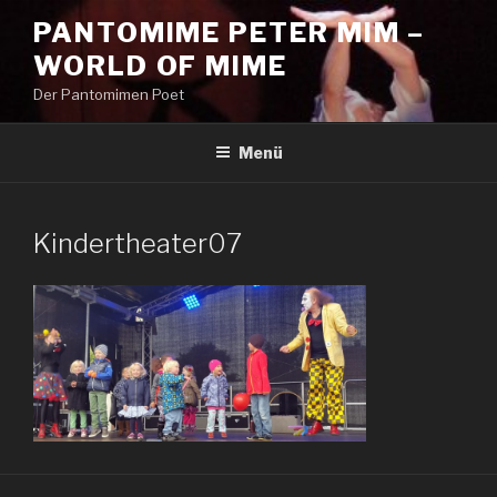
Zum
PANTOMIME PETER MIM –
Inhalt
WORLD OF MIME
springen
Der Pantomimen Poet
Menü
Kindertheater07