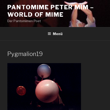
Zum
PANTOMIME PETER MIM –
Inhalt
WORLD OF MIME
springen
Der Pantomimen Poet
Menü
Pygmalion19